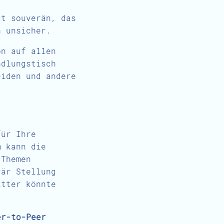
kt souverän, das
n unsicher.
on auf allen
ndlungstisch
eiden und andere
für Ihre
m kann die
 Themen
rär Stellung
itter könnte
er-to-Peer