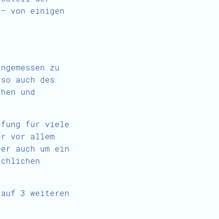
 – von einigen
.
angemessen zu
 so auch des
chen und
üfung für viele
er vor allem
ber auch um ein
achlichen
 auf 3 weiteren