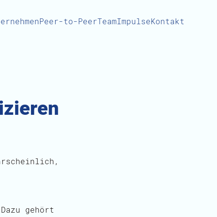
ternehmen
Peer-to-Peer
Team
Impulse
Kontakt
izieren
hrscheinlich,
 Dazu gehört