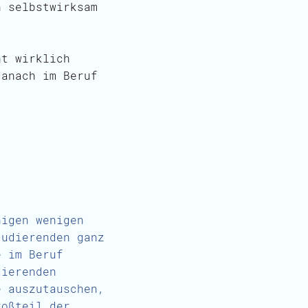
n selbstwirksam
ht wirklich
danach im Beruf
nigen wenigen
tudierenden ganz
e im Beruf
dierenden
e auszutauschen,
roßteil der